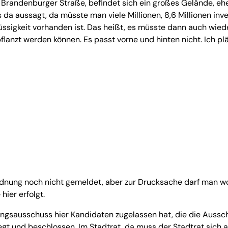
r Brandenburger Straße, befindet sich ein großes Gelände, 
 da aussagt, da müsste man viele Millionen, 8,6 Millionen inv
ssigkeit vorhanden ist. Das heißt, es müsste dann auch wiede
anzt werden können. Es passt vorne und hinten nicht. Ich plä
rdnung noch nicht gemeldet, aber zur Drucksache darf man wo
ier erfolgt.
tungsausschuss hier Kandidaten zugelassen hat, die die Aussch
egt und beschlossen. Im Stadtrat, da muss der Stadtrat sich a