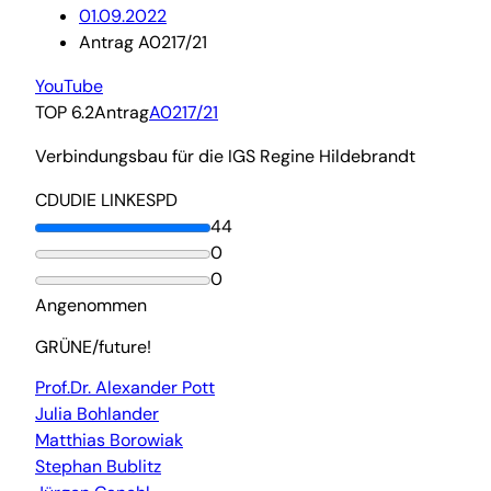
01.09.2022
Antrag A0217/21
YouTube
TOP 6.2
Antrag
A0217/21
Verbindungsbau für die IGS Regine Hildebrandt
CDU
DIE LINKE
SPD
44
0
0
Angenommen
GRÜNE/future!
Prof.Dr. Alexander Pott
Julia Bohlander
Matthias Borowiak
Stephan Bublitz