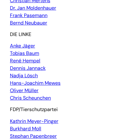
Christian Mertens
Dr. Jan Moldenhauer
Frank Pasemann
Bernd Neubauer
DIE LINKE
Anke Jäger
Tobias Baum
René Hempel
Dennis Jannack
Nadja Lösch
Hans-Joachim Mewes
Oliver Müller
Chris Scheunchen
FDP/Tierschutzpartei
Kathrin Meyer-Pinger
Burkhard Moll
Stephan Papenbreer