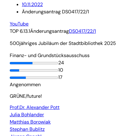
10.11.2022
Änderungsantrag DS0417/22/1
YouTube
TOP 6.13.1
Änderungsantrag
DS0417/22/1
500jähriges Jubiläum der Stadtbibliothek 2025
Finanz- und Grundstücksausschuss
24
10
17
Angenommen
GRÜNE/future!
Prof.Dr. Alexander Pott
Julia Bohlander
Matthias Borowiak
Stephan Bublitz