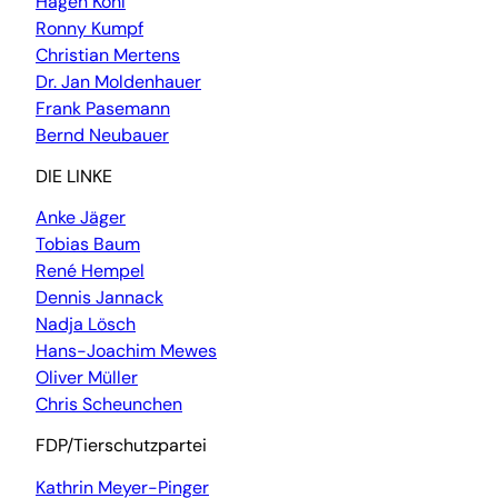
Hagen Kohl
Ronny Kumpf
Christian Mertens
Dr. Jan Moldenhauer
Frank Pasemann
Bernd Neubauer
DIE LINKE
Anke Jäger
Tobias Baum
René Hempel
Dennis Jannack
Nadja Lösch
Hans-Joachim Mewes
Oliver Müller
Chris Scheunchen
FDP/Tierschutzpartei
Kathrin Meyer-Pinger