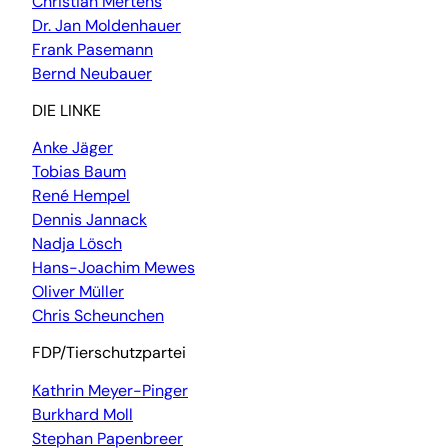
Christian Mertens
Dr. Jan Moldenhauer
Frank Pasemann
Bernd Neubauer
DIE LINKE
Anke Jäger
Tobias Baum
René Hempel
Dennis Jannack
Nadja Lösch
Hans-Joachim Mewes
Oliver Müller
Chris Scheunchen
FDP/Tierschutzpartei
Kathrin Meyer-Pinger
Burkhard Moll
Stephan Papenbreer