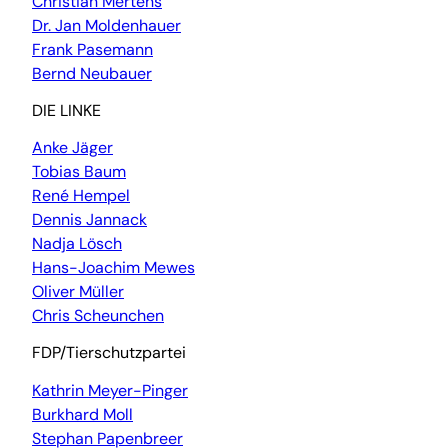
Christian Mertens
Dr. Jan Moldenhauer
Frank Pasemann
Bernd Neubauer
DIE LINKE
Anke Jäger
Tobias Baum
René Hempel
Dennis Jannack
Nadja Lösch
Hans-Joachim Mewes
Oliver Müller
Chris Scheunchen
FDP/Tierschutzpartei
Kathrin Meyer-Pinger
Burkhard Moll
Stephan Papenbreer