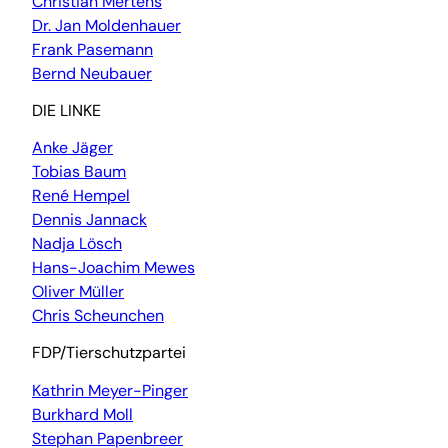
Christian Mertens
Dr. Jan Moldenhauer
Frank Pasemann
Bernd Neubauer
DIE LINKE
Anke Jäger
Tobias Baum
René Hempel
Dennis Jannack
Nadja Lösch
Hans-Joachim Mewes
Oliver Müller
Chris Scheunchen
FDP/Tierschutzpartei
Kathrin Meyer-Pinger
Burkhard Moll
Stephan Papenbreer