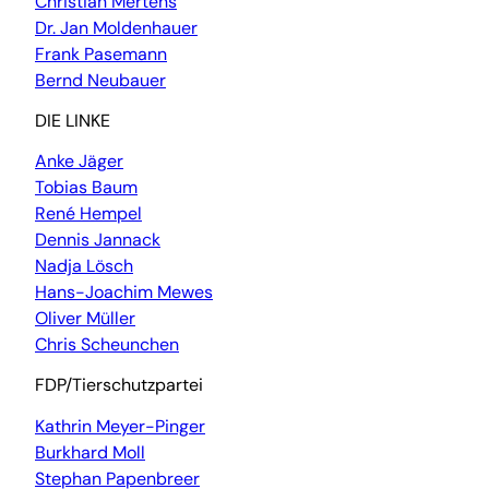
Christian Mertens
Dr. Jan Moldenhauer
Frank Pasemann
Bernd Neubauer
DIE LINKE
Anke Jäger
Tobias Baum
René Hempel
Dennis Jannack
Nadja Lösch
Hans-Joachim Mewes
Oliver Müller
Chris Scheunchen
FDP/Tierschutzpartei
Kathrin Meyer-Pinger
Burkhard Moll
Stephan Papenbreer