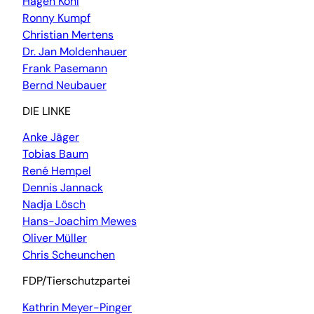
Hagen Kohl
Ronny Kumpf
Christian Mertens
Dr. Jan Moldenhauer
Frank Pasemann
Bernd Neubauer
DIE LINKE
Anke Jäger
Tobias Baum
René Hempel
Dennis Jannack
Nadja Lösch
Hans-Joachim Mewes
Oliver Müller
Chris Scheunchen
FDP/Tierschutzpartei
Kathrin Meyer-Pinger