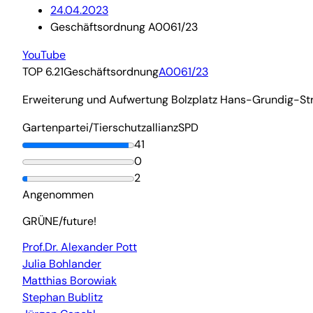
24.04.2023
Geschäftsordnung A0061/23
YouTube
TOP 6.21
Geschäftsordnung
A0061/23
Erweiterung und Aufwertung Bolzplatz Hans-Grundig-St
Gartenpartei/Tierschutzallianz
SPD
41
0
2
Angenommen
GRÜNE/future!
Prof.Dr. Alexander Pott
Julia Bohlander
Matthias Borowiak
Stephan Bublitz