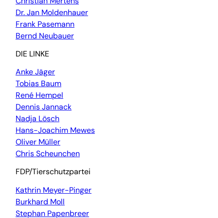
Christian Mertens
Dr. Jan Moldenhauer
Frank Pasemann
Bernd Neubauer
DIE LINKE
Anke Jäger
Tobias Baum
René Hempel
Dennis Jannack
Nadja Lösch
Hans-Joachim Mewes
Oliver Müller
Chris Scheunchen
FDP/Tierschutzpartei
Kathrin Meyer-Pinger
Burkhard Moll
Stephan Papenbreer