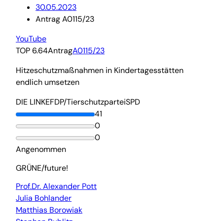
30.05.2023
Antrag A0115/23
YouTube
TOP 6.64
Antrag
A0115/23
Hitzeschutzmaßnahmen in Kindertagesstätten
endlich umsetzen
DIE LINKE
FDP/Tierschutzpartei
SPD
41
0
0
Angenommen
GRÜNE/future!
Prof.Dr. Alexander Pott
Julia Bohlander
Matthias Borowiak