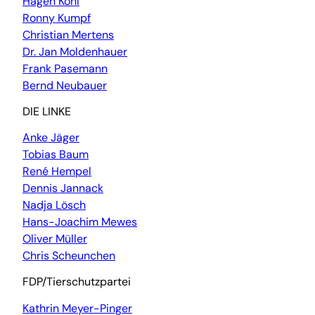
Hagen Kohl
Ronny Kumpf
Christian Mertens
Dr. Jan Moldenhauer
Frank Pasemann
Bernd Neubauer
DIE LINKE
Anke Jäger
Tobias Baum
René Hempel
Dennis Jannack
Nadja Lösch
Hans-Joachim Mewes
Oliver Müller
Chris Scheunchen
FDP/Tierschutzpartei
Kathrin Meyer-Pinger