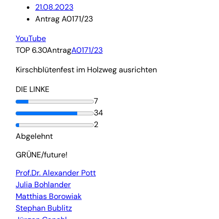
21.08.2023
Antrag A0171/23
YouTube
TOP 6.30
Antrag
A0171/23
Kirschblütenfest im Holzweg ausrichten
DIE LINKE
7
34
2
Abgelehnt
GRÜNE/future!
Prof.Dr. Alexander Pott
Julia Bohlander
Matthias Borowiak
Stephan Bublitz