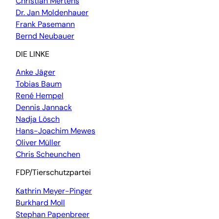
Christian Mertens
Dr. Jan Moldenhauer
Frank Pasemann
Bernd Neubauer
DIE LINKE
Anke Jäger
Tobias Baum
René Hempel
Dennis Jannack
Nadja Lösch
Hans-Joachim Mewes
Oliver Müller
Chris Scheunchen
FDP/Tierschutzpartei
Kathrin Meyer-Pinger
Burkhard Moll
Stephan Papenbreer