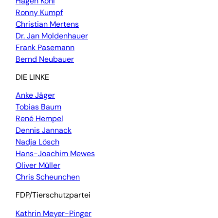
Hagen Kohl
Ronny Kumpf
Christian Mertens
Dr. Jan Moldenhauer
Frank Pasemann
Bernd Neubauer
DIE LINKE
Anke Jäger
Tobias Baum
René Hempel
Dennis Jannack
Nadja Lösch
Hans-Joachim Mewes
Oliver Müller
Chris Scheunchen
FDP/Tierschutzpartei
Kathrin Meyer-Pinger