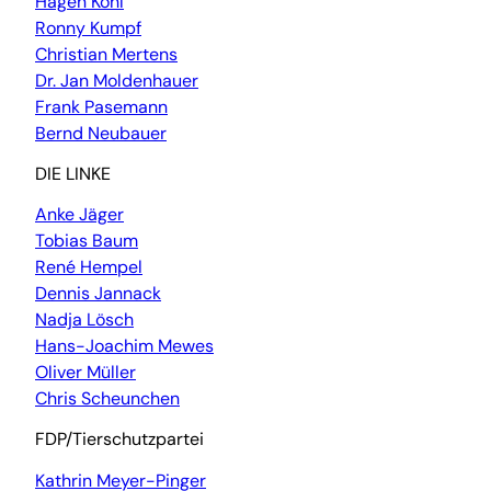
Hagen Kohl
Ronny Kumpf
Christian Mertens
Dr. Jan Moldenhauer
Frank Pasemann
Bernd Neubauer
DIE LINKE
Anke Jäger
Tobias Baum
René Hempel
Dennis Jannack
Nadja Lösch
Hans-Joachim Mewes
Oliver Müller
Chris Scheunchen
FDP/Tierschutzpartei
Kathrin Meyer-Pinger