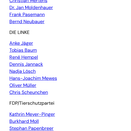
Christian Mertens
Dr. Jan Moldenhauer
Frank Pasemann
Bernd Neubauer
DIE LINKE
Anke Jäger
Tobias Baum
René Hempel
Dennis Jannack
Nadja Lösch
Hans-Joachim Mewes
Oliver Müller
Chris Scheunchen
FDP/Tierschutzpartei
Kathrin Meyer-Pinger
Burkhard Moll
Stephan Papenbreer