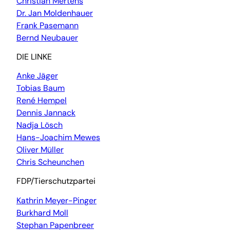
Christian Mertens
Dr. Jan Moldenhauer
Frank Pasemann
Bernd Neubauer
DIE LINKE
Anke Jäger
Tobias Baum
René Hempel
Dennis Jannack
Nadja Lösch
Hans-Joachim Mewes
Oliver Müller
Chris Scheunchen
FDP/Tierschutzpartei
Kathrin Meyer-Pinger
Burkhard Moll
Stephan Papenbreer