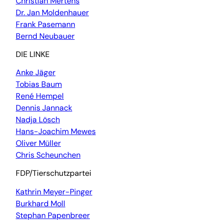
Christian Mertens
Dr. Jan Moldenhauer
Frank Pasemann
Bernd Neubauer
DIE LINKE
Anke Jäger
Tobias Baum
René Hempel
Dennis Jannack
Nadja Lösch
Hans-Joachim Mewes
Oliver Müller
Chris Scheunchen
FDP/Tierschutzpartei
Kathrin Meyer-Pinger
Burkhard Moll
Stephan Papenbreer