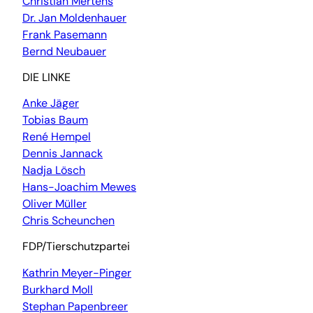
Christian Mertens
Dr. Jan Moldenhauer
Frank Pasemann
Bernd Neubauer
DIE LINKE
Anke Jäger
Tobias Baum
René Hempel
Dennis Jannack
Nadja Lösch
Hans-Joachim Mewes
Oliver Müller
Chris Scheunchen
FDP/Tierschutzpartei
Kathrin Meyer-Pinger
Burkhard Moll
Stephan Papenbreer