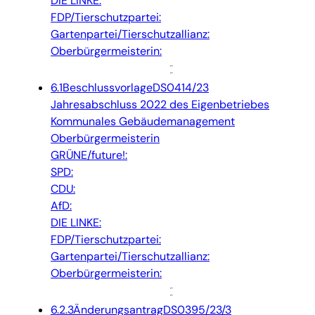
DIE LINKE:
FDP/Tierschutzpartei:
Gartenpartei/Tierschutzallianz:
Oberbürgermeisterin:
6.1
Beschlussvorlage
DS0414/23
Jahresabschluss 2022 des Eigenbetriebes
Kommunales Gebäudemanagement
Oberbürgermeisterin
GRÜNE/future!:
SPD:
CDU:
AfD:
DIE LINKE:
FDP/Tierschutzpartei:
Gartenpartei/Tierschutzallianz:
Oberbürgermeisterin:
6.2.3
Änderungsantrag
DS0395/23/3