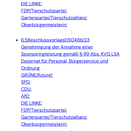
DIE LINKE:
FDP/Tierschutzpartei:
Gartenpartei/Tierschutzallianz:
Oberbürgermeisterin:
6.5
Beschlussvorlage
DS0486/23
Genehmigung der Annahme einer
Sponsoringleistung gemäß § 99 Abs. KVG LSA
Dezernat für Personal, Bürgerservice und
Ordnung
GRÜNE/future!:
SPD:
CDU:
AfD:
DIE LINKE:
FDP/Tierschutzpartei:
Gartenpartei/Tierschutzallianz:
Oberbürgermeisterin: