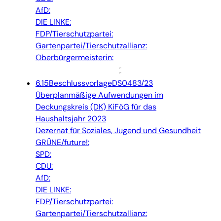
AfD:
DIE LINKE:
FDP/Tierschutzpartei:
Gartenpartei/Tierschutzallianz:
Oberbürgermeisterin:
6.15
Beschlussvorlage
DS0483/23
Überplanmäßige Aufwendungen im
Deckungskreis (DK) KiFöG für das
Haushaltsjahr 2023
Dezernat für Soziales, Jugend und Gesundheit
GRÜNE/future!:
SPD:
CDU:
AfD:
DIE LINKE:
FDP/Tierschutzpartei:
Gartenpartei/Tierschutzallianz: