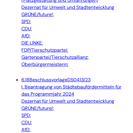
(Platzgestaltung und Umfahrungen)
Dezernat für Umwelt und Stadtentwicklung
GRÜNE/future!:
SPD:
CDU:
AfD:
DIE LINKE:
FDP/Tierschutzpartei:
Gartenpartei/Tierschutzallianz:
Oberbürgermeisterin:
6.18
Beschlussvorlage
DS0413/23
I. Beantragung von Städtebaufördermitteln für
das Programmjahr 2024
Dezernat für Umwelt und Stadtentwicklung
GRÜNE/future!:
SPD:
CDU:
AfD: