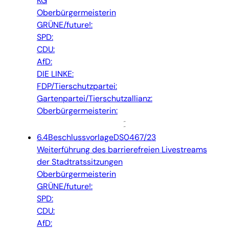
KG
Oberbürgermeisterin
GRÜNE/future!:
SPD:
CDU:
AfD:
DIE LINKE:
FDP/Tierschutzpartei:
Gartenpartei/Tierschutzallianz:
Oberbürgermeisterin:
6.4
Beschlussvorlage
DS0467/23
Weiterführung des barrierefreien Livestreams
der Stadtratssitzungen
Oberbürgermeisterin
GRÜNE/future!:
SPD:
CDU:
AfD: