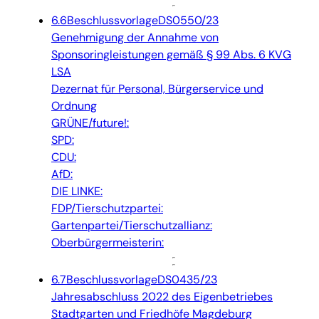
6.6
Beschlussvorlage
DS0550/23
Genehmigung der Annahme von
Sponsoringleistungen gemäß § 99 Abs. 6 KVG
LSA
Dezernat für Personal, Bürgerservice und
Ordnung
GRÜNE/future!:
SPD:
CDU:
AfD:
DIE LINKE:
FDP/Tierschutzpartei:
Gartenpartei/Tierschutzallianz:
Oberbürgermeisterin:
6.7
Beschlussvorlage
DS0435/23
Jahresabschluss 2022 des Eigenbetriebes
Stadtgarten und Friedhöfe Magdeburg