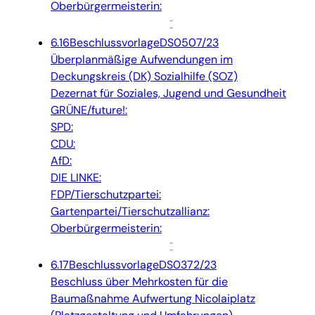
Oberbürgermeisterin:
6.16
Beschlussvorlage
DS0507/23
Überplanmäßige Aufwendungen im
Deckungskreis (DK) Sozialhilfe (SOZ)
Dezernat für Soziales, Jugend und Gesundheit
GRÜNE/future!:
SPD:
CDU:
AfD:
DIE LINKE:
FDP/Tierschutzpartei:
Gartenpartei/Tierschutzallianz:
Oberbürgermeisterin:
6.17
Beschlussvorlage
DS0372/23
Beschluss über Mehrkosten für die
Baumaßnahme Aufwertung Nicolaiplatz