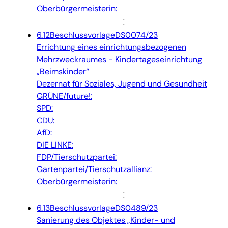
Oberbürgermeisterin:
6.12
Beschlussvorlage
DS0074/23
Errichtung eines einrichtungsbezogenen
Mehrzweckraumes - Kindertageseinrichtung
„Beimskinder“
Dezernat für Soziales, Jugend und Gesundheit
GRÜNE/future!:
SPD:
CDU:
AfD:
DIE LINKE:
FDP/Tierschutzpartei:
Gartenpartei/Tierschutzallianz:
Oberbürgermeisterin:
6.13
Beschlussvorlage
DS0489/23
Sanierung des Objektes „Kinder- und