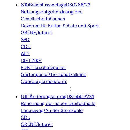
6.10
Beschlussvorlage
DS0268/23
Nutzungsentgeltordnung des
Gesellschaftshauses
Dezernat für Kultur, Schule und Sport
GRÜNE/future!:
SPD:
CDU:
AfD:
DIE LINKE:
FDP/Tierschutzpartei:
Gartenpartei/Tierschutzallianz:
Oberbürgermeisterin:
6.11.1
Änderungsantrag
DS0440/23/1
Benennung der neuen Dreifeldhalle
Lorenzweg/An der Steinkuhle
CDU
GRÜNE/future!: