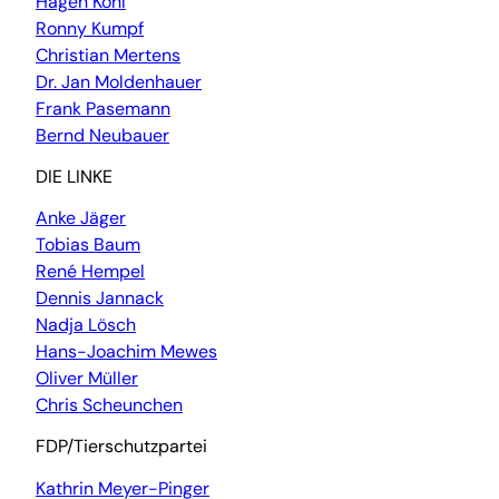
Hagen Kohl
Ronny Kumpf
Christian Mertens
Dr. Jan Moldenhauer
Frank Pasemann
Bernd Neubauer
DIE LINKE
Anke Jäger
Tobias Baum
René Hempel
Dennis Jannack
Nadja Lösch
Hans-Joachim Mewes
Oliver Müller
Chris Scheunchen
FDP/Tierschutzpartei
Kathrin Meyer-Pinger