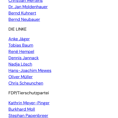
Christian Mertens
Dr. Jan Moldenhauer
Bernd Kuhnert
Bernd Neubauer
DIE LINKE
Anke Jäger
Tobias Baum
René Hempel
Dennis Jannack
Nadja Lösch
Hans-Joachim Mewes
Oliver Müller
Chris Scheunchen
FDP/Tierschutzpartei
Kathrin Meyer-Pinger
Burkhard Moll
Stephan Papenbreer